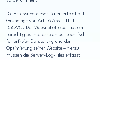
vorgenommen.
Die Erfassung dieser Daten erfolgt auf
Grundlage von Art. 6 Abs. 1 lit. f
DSGVO. Der Websitebetreiber hat ein
berechtigtes Interesse an der technisch
fehlerfreien Darstellung und der
Optimierung seiner Website – hierzu
müssen die Server-Log-Files erfasst
werden.
Kontaktformular
Wenn Sie uns per Kontaktformular
Anfragen zukommen lassen, werden Ihre
Angaben aus dem Anfrageformular
inklusive der von Ihnen dort angegebenen
Kontaktdaten zwecks Bearbeitung der
Anfrage und für den Fall von
Anschlussfragen bei uns gespeichert. Diese